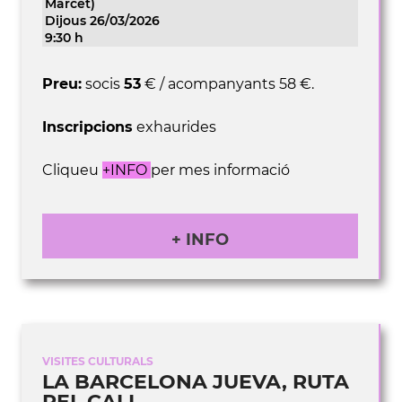
Marcet)
Dijous 26/03/2026
9:30 h
Preu:
socis
53
€ / acompanyants 58 €.
Inscripcions
exhaurides
Cliqueu
+INFO
per mes informació
+ INFO
VISITES CULTURALS
LA BARCELONA JUEVA, RUTA
PEL CALL