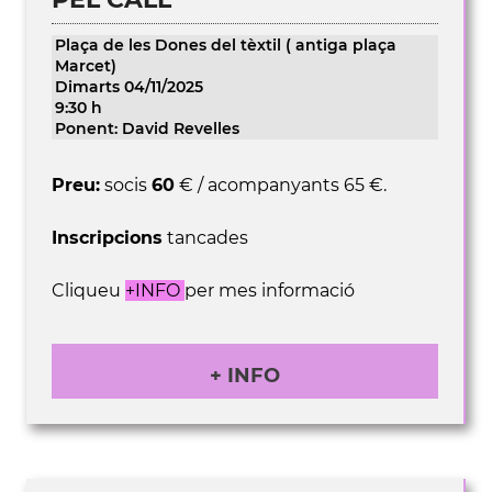
Plaça de les Dones del tèxtil ( antiga plaça
Marcet)
Dimarts 04/11/2025
9:30 h
Ponent: David Revelles
Preu:
socis
60
€ / acompanyants 65 €.
Inscripcions
tancades
Cliqueu
+INFO
per mes informació
+ INFO