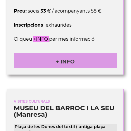
Preu:
socis
53
€ / acompanyants 58 €.
Inscripcions
e
xhaurides
Cliqueu
+INFO
per mes informació
+ INFO
VISITES CULTURALS
MUSEU DEL BARROC I LA SEU
(Manresa)
Plaça de les Dones del tèxtil ( antiga plaça