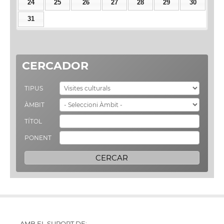
24
25
26
27
28
29
30
31
CERCADOR
TIPUS
ÀMBIT
TÍTOL
PONENT
AMB EL SUPORT DE: