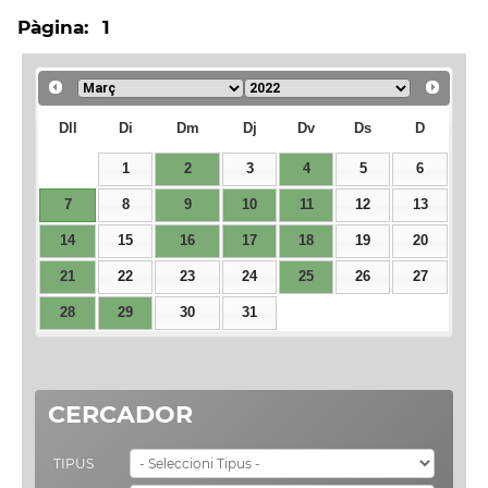
Pàgina:
1
Dll
Di
Dm
Dj
Dv
Ds
D
1
2
3
4
5
6
7
8
9
10
11
12
13
14
15
16
17
18
19
20
21
22
23
24
25
26
27
28
29
30
31
CERCADOR
TIPUS