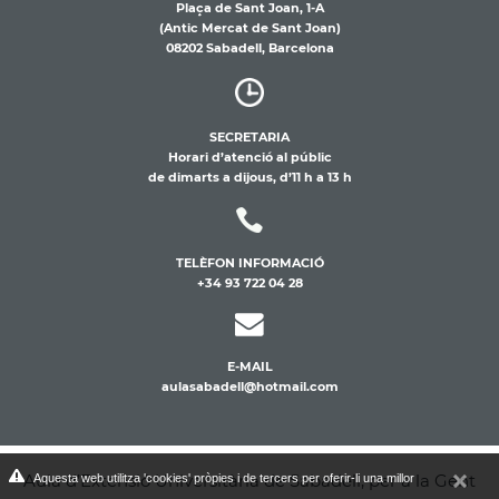
Plaça de Sant Joan, 1-A
(Antic Mercat de Sant Joan)
08202 Sabadell, Barcelona
SECRETARIA
Horari d’atenció al públic
de dimarts a dijous, d’11 h a 13 h
TELÈFON INFORMACIÓ
+34 93 722 04 28
E-MAIL
aulasabadell@hotmail.com
Aula d’Extensió Universitària de Sabadell, per a la Gent
Aquesta web utilitza 'cookies' pròpies i de tercers per oferir-li una millor