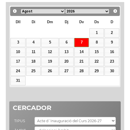
Dll
Di
Dm
Dj
Dv
Ds
D
1
2
3
4
5
6
7
8
9
10
11
12
13
14
15
16
17
18
19
20
21
22
23
24
25
26
27
28
29
30
31
CERCADOR
TIPUS