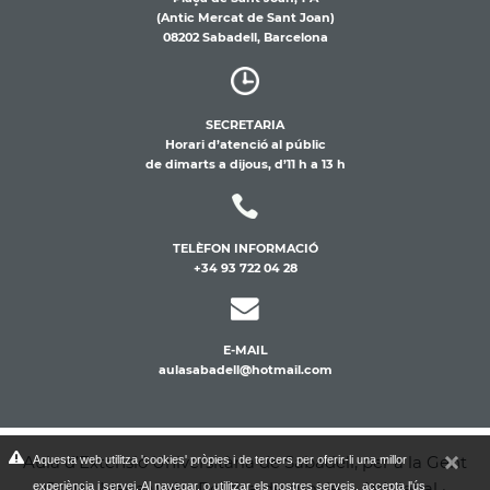
(Antic Mercat de Sant Joan)
08202 Sabadell, Barcelona
SECRETARIA
Horari d’atenció al públic
de dimarts a dijous, d’11 h a 13 h
TELÈFON INFORMACIÓ
+34 93 722 04 28
E-MAIL
aulasabadell@hotmail.com
Aula d’Extensió Universitària de Sabadell, per a la Gent
Aquesta web utilitza 'cookies' pròpies i de tercers per oferir-li una millor
Gran -
Mapa web
·
Política de cookies
·
Avís legal
·
experiència i servei. Al navegar, o utilitzar els nostres serveis, accepta l'ús