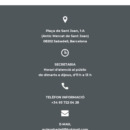
Plaça de Sant Joan, 1-A
(Antic Mercat de Sant Joan)
08202 Sabadell, Barcelona
SECRETARIA
Horari d’atenció al públic
de dimarts a dijous, d’11 h a 13 h
TELÈFON INFORMACIÓ
+34 93 722 04 28
E-MAIL
aulasabadell@hotmail.com