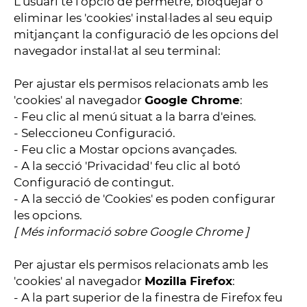
L'usuari té l'opció de permetre, bloquejar o
eliminar les 'cookies' instal·lades al seu equip
mitjançant la configuració de les opcions del
navegador instal·lat al seu terminal:
Per ajustar els permisos relacionats amb les
'cookies' al navegador
Google Chrome
:
- Feu clic al menú situat a la barra d'eines.
- Seleccioneu Configuració.
- Feu clic a Mostar opcions avançades.
- A la secció 'Privacidad' feu clic al botó
Configuració de contingut.
- A la secció de 'Cookies' es poden configurar
les opcions.
[
Més informació sobre Google Chrome
]
Per ajustar els permisos relacionats amb les
'cookies' al navegador
Mozilla Firefox
:
- A la part superior de la finestra de Firefox feu